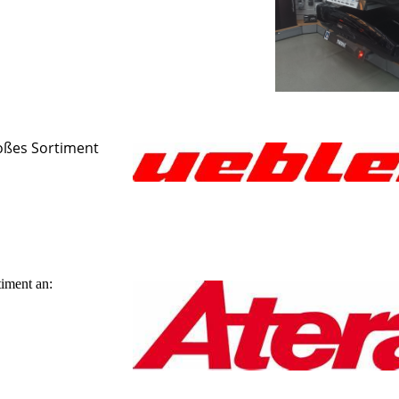
roßes Sortiment
timent an: